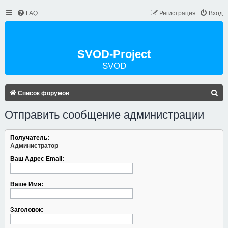
FAQ
Регистрация
Вход
SVOD-Project
SVOD
П
Список форумов
О
Отправить сообщение администрации
И
С
Получатель:
Администратор
К
Ваш Адрес Email:
Ваше Имя:
Заголовок: