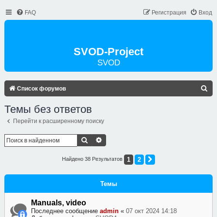
FAQ
Регистрация
Вход
SVOD-Project
SVOD
П
Список форумов
О
Темы без ответов
И
Перейти к расширенному поиску
С
К
Поиск
Расширенный Поиск
1
2
Найдено 38 Результатов
След.
Темы
Manuals, video
Последнее сообщение
admin
«
07 окт 2024 14:18