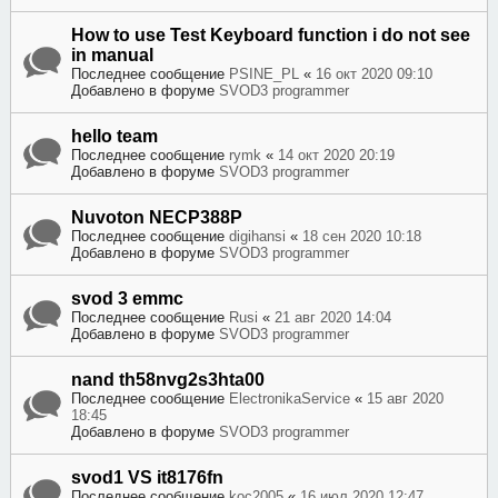
How to use Test Keyboard function i do not see
in manual
Последнее сообщение
PSINE_PL
«
16 окт 2020 09:10
Добавлено в форуме
SVOD3 programmer
hello team
Последнее сообщение
rymk
«
14 окт 2020 20:19
Добавлено в форуме
SVOD3 programmer
Nuvoton NECP388P
Последнее сообщение
digihansi
«
18 сен 2020 10:18
Добавлено в форуме
SVOD3 programmer
svod 3 emmc
Последнее сообщение
Rusi
«
21 авг 2020 14:04
Добавлено в форуме
SVOD3 programmer
nand th58nvg2s3hta00
Последнее сообщение
ElectronikaService
«
15 авг 2020
18:45
Добавлено в форуме
SVOD3 programmer
svod1 VS it8176fn
Последнее сообщение
koc2005
«
16 июл 2020 12:47