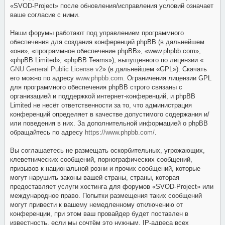
«SVOD-Project» после обновления/исправления условий означает
ваше согласие с ними.
Наши форумы работают под управлением программного
обеспечения для создания конференций phpBB (в дальнейшем
«они», «программное обеспечение phpBB», «www.phpbb.com»,
«phpBB Limited», «phpBB Teams»), выпущенного по лицензии «
GNU General Public License v2
» (в дальнейшем «GPL»). Скачать
его можно по адресу
www.phpbb.com
. Ограничения лицензии GPL
для программного обеспечения phpBB строго связаны с
организацией и поддержкой интернет-конференций, и phpBB
Limited не несёт ответственности за то, что администрация
конференций определяет в качестве допустимого содержания и/
или поведения в них. За дополнительной информацией о phpBB
обращайтесь по адресу
https://www.phpbb.com/
.
Вы соглашаетесь не размещать оскорбительных, угрожающих,
клеветнических сообщений, порнографических сообщений,
призывов к национальной розни и прочих сообщений, которые
могут нарушить законы вашей страны, страны, которая
предоставляет услуги хостинга для форумов «SVOD-Project» или
международное право. Попытки размещения таких сообщений
могут привести к вашему немедленному отключению от
конференции, при этом ваш провайдер будет поставлен в
известность, если мы сочтём это нужным. IP-адреса всех