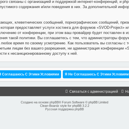
го связаны с организацией и поддержкой интернет-конференций, и phpBB
пустимого содержания и/или поведения в них. За дополнительной инфо
ающих, клеветнических сообщений, порнографических сообщений, призы
, которая предоставляет услуги хостинга для форумов «SVOD-Project» 
лючению от конференции, при этом ваш провайдер будет поставлен в из
ния такой политики. Вы соглашаетесь с тем, что администраторы фору
 любое время по своему усмотрению. Как пользователь вы согласны с т
ретьим лицам без вашего разрешения, ни администрация конференции «S
ести к несанкционированному доступу к ней.
Связаться с администрацией
Н
Создано на основе
phpBB
® Forum Software © phpBB Limited
Clean-Boardz style for phpBB 3.2.2
Русская поддержка phpBB