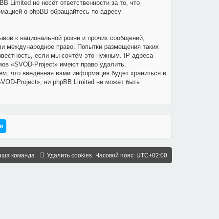
 Limited не несёт ответственности за то, что
рмацией о phpBB обращайтесь по адресу
вов к национальной розни и прочих сообщений,
или международное право. Попытки размещения таких
вестность, если мы сочтём это нужным. IP-адреса
мов «SVOD-Project» имеют право удалить,
ем, что введённая вами информация будет храниться в
VOD-Project», ни phpBB Limited не может быть
аша команда
Удалить cookies
Часовой пояс:
UTC+02:00