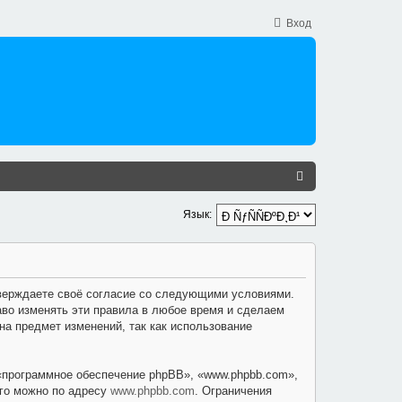
Вход
П
О
Язык:
И
С
К
дтверждаете своё согласие со следующими условиями.
аво изменять эти правила в любое время и сделаем
на предмет изменений, так как использование
«программное обеспечение phpBB», «www.phpbb.com»,
его можно по адресу
www.phpbb.com
. Ограничения