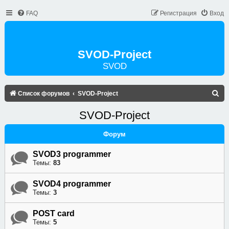
FAQ
Регистрация
Вход
SVOD-Project
SVOD
П
Список форумов
SVOD-Project
О
SVOD-Project
И
С
Форум
К
SVOD3 programmer
Темы:
83
SVOD4 programmer
Темы:
3
POST card
Темы:
5