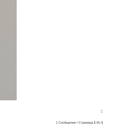
В
е
р
1 Сообщение • Страница
1
Из
1
н
у
т