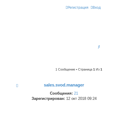
Регистрация
Вход
П
О
И
С
1 Сообщение • Страница
1
Из
1
К
sales.svod.manager
Сообщения:
21
Зарегистрирован:
12 окт 2018 09:24