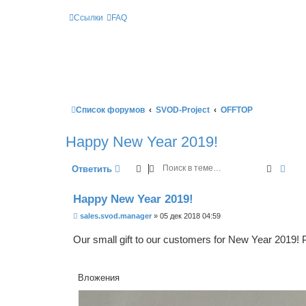
Ссылки
FAQ
Список форумов
SVOD-Project
OFFTOP
Happy New Year 2019!
Поиск
Рас
Ответить
Happy New Year 2019!
С
sales.svod.manager
»
05 дек 2018 04:59
о
о
Our small gift to our customers for New Year 2019!
б
щ
е
н
Вложения
и
е